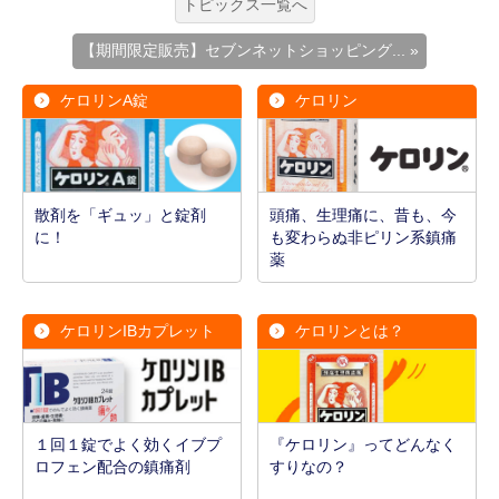
トピックス一覧へ
【期間限定販売】セブンネットショッピング... »
ケロリンA錠
ケロリン
散剤を「ギュッ」と錠剤
頭痛、生理痛に、昔も、今
に！
も変わらぬ非ピリン系鎮痛
薬
ケロリンIBカプレット
ケロリンとは？
１回１錠でよく効くイブプ
『ケロリン』ってどんなく
ロフェン配合の鎮痛剤
すりなの？