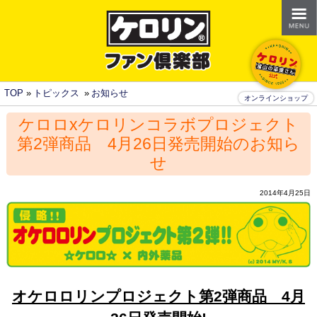
TOP
»
トピックス
»
お知らせ
オンラインショップ
ケロロxケロリンコラボプロジェクト
第2弾商品 4月26日発売開始のお知ら
せ
2014年4月25日
オケロロリンプロジェクト第2弾商品 4月