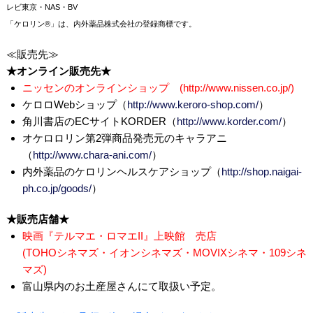
レビ東京・NAS・BV
「ケロリン®」は、内外薬品株式会社の登録商標です。
≪販売先≫
★オンライン販売先★
ニッセンのオンラインショップ (
http://www.nissen.co.jp/
)
ケロロWebショップ（
http://www.keroro-shop.com/
）
角川書店のECサイトKORDER（
http://www.korder.com/
）
オケロロリン第2弾商品発売元のキャラアニ
（
http://www.chara-ani.com/
）
内外薬品のケロリンヘルスケアショップ（
http://shop.naigai-
ph.co.jp/goods/
）
★販売店舗★
映画『テルマエ・ロマエII』上映館 売店
(TOHOシネマズ・イオンシネマズ・MOVIXシネマ・109シネ
マズ)
富山県内のお土産屋さんにて取扱い予定。