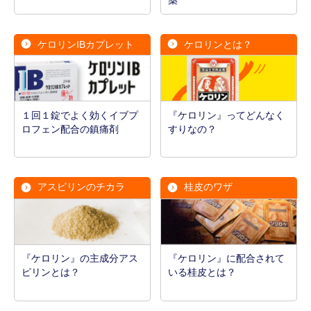
薬
ケロリンIBカプレット
ケロリンとは？
１回１錠でよく効くイブプ
『ケロリン』ってどんなく
ロフェン配合の鎮痛剤
すりなの？
アスピリンのチカラ
桂皮のワザ
『ケロリン』の主成分アス
『ケロリン』に配合されて
ピリンとは？
いる桂皮とは？