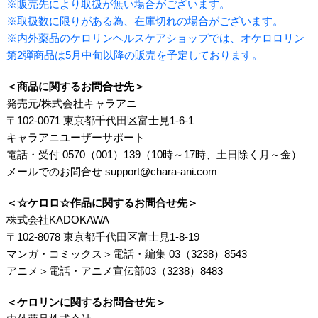
※販売先により取扱が無い場合がございます。
※取扱数に限りがある為、在庫切れの場合がございます。
※内外薬品のケロリンヘルスケアショップでは、オケロロリン
第2弾商品は5月中旬以降の販売を予定しております。
＜商品に関するお問合せ先＞
発売元/株式会社キャラアニ
〒102-0071 東京都千代田区富士見1-6-1
キャラアニユーザーサポート
電話・受付 0570（001）139（10時～17時、土日除く月～金）
メールでのお問合せ support@chara-ani.com
＜☆ケロロ☆作品に関するお問合せ先＞
株式会社KADOKAWA
〒102-8078 東京都千代田区富士見1-8-19
マンガ・コミックス＞電話・編集 03（3238）8543
アニメ＞電話・アニメ宣伝部03（3238）8483
＜ケロリンに関するお問合せ先＞